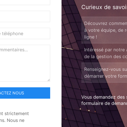
Curieux de savoi
Découvrez comment
à votre équipe, de r
ligne !
Intéressé par notre 
de la gestion des c
Renseignez-vous su
démarrer votre form
ACTEZ NOUS
Vous demandez des se
formulaire de demand
nt strictement
ins. Nous ne