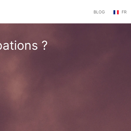
BLOG
FR
ations ?