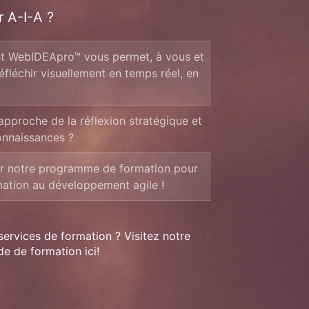
r A-I-A ?
 WebIDEApro™ vous permet, à vous et
éfléchir visuellement en temps réel, en
approche de la réflexion stratégique et
onnaissances ?
r notre programme de formation pour
ation au développement agile !
rvices de formation ? Visitez notre
e de formation ici!