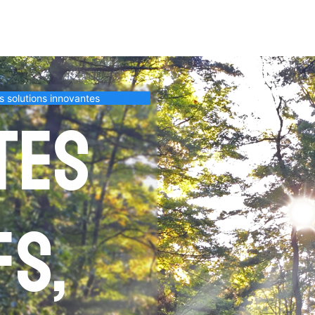
es solutions innovantes
tes
fs,