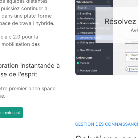
vos équipes distantes.
puissiez continuer à
il dans une plate-forme
En cré
pace de travail hybride.
ciale 2.0 pour la
a mobilisation des
oration instantanée à
sse de l'esprit
tre premier open space
ue.
e maintenant
GESTION DES CONNAISSANCE