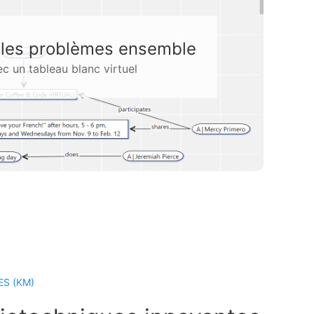
votre équipe
ant une base de connaissances
S (KM)