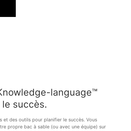
Expérimenter une approche
ludique
Co-créer ensemble
 Knowledge-language™
r le succès.
 et des outils pour planifier le succès. Vous
re propre bac à sable (ou avec une équipe) sur