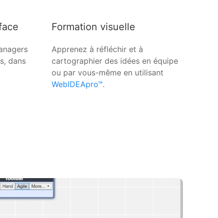
 face
Formation visuelle
anagers
Apprenez à réfléchir et à
s, dans
cartographier des idées en équipe
ou par vous-même en utilisant
WebIDEApro™
.
z à collaborer avec