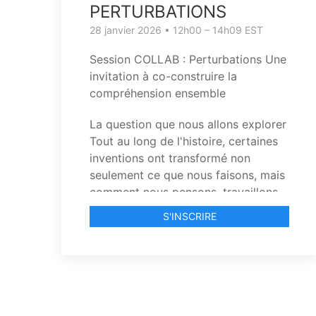
PERTURBATIONS
28 janvier 2026 • 12h00 – 14h09 EST
Session COLLAB : Perturbations Une
invitation à co-construire la
compréhension ensemble
La question que nous allons explorer
Tout au long de l'histoire, certaines
inventions ont transformé non
seulement ce que nous faisons, mais
comment nous pensons, travaillons
et nous relions les uns aux autres. De
S'INSCRIRE
l'imprimerie de Gutenberg à
l'intelligence artificielle, chaque
perturbation a redistribué le pouvoir,
déplacé les anciennes méthodes et
créé des possibilités inimaginables
auparavant.